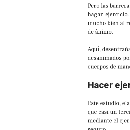
Pero las barrera
hagan ejercicio.
mucho bien al re
de ánimo.
Aquí, desentraña
desanimados por
cuerpos de mane
Hacer eje
Este estudio, e
que casi un ter
mediante el ejer
seguro.