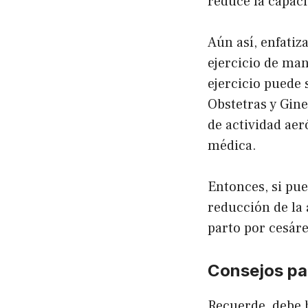
reduce la capac
Aún así, enfatiz
ejercicio de ma
ejercicio puede 
Obstetras y Gin
de actividad ae
médica.
Entonces, si pue
reducción de la 
parto por cesáre
Consejos par
Recuerde, debe 