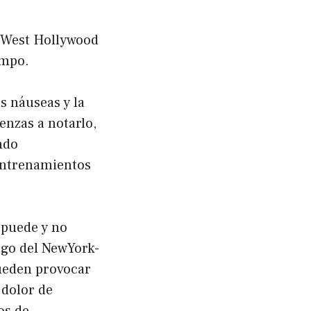
n West Hollywood
empo.
s náuseas y la
enzas a notarlo,
ndo
 entrenamientos
 puede y no
ogo del NewYork-
pueden provocar
 dolor de