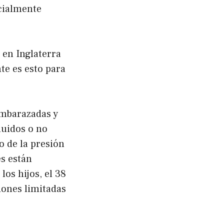
ecialmente
 en Inglaterra
te es esto para
embarazadas y
luidos o no
o de la presión
es están
los hijos, el 38
iones limitadas