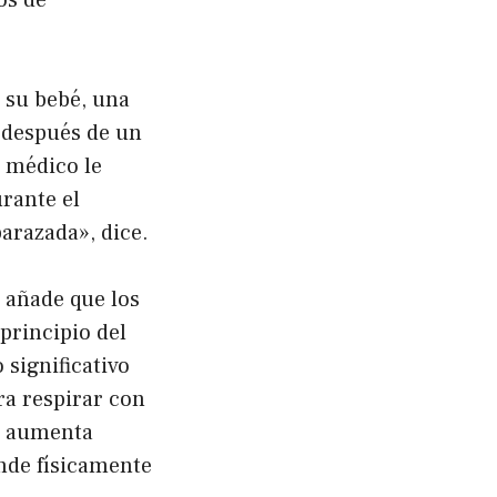
os de
 su bebé, una
 después de un
 médico le
urante el
arazada», dice.
 añade que los
principio del
significativo
ra respirar con
go aumenta
nde físicamente