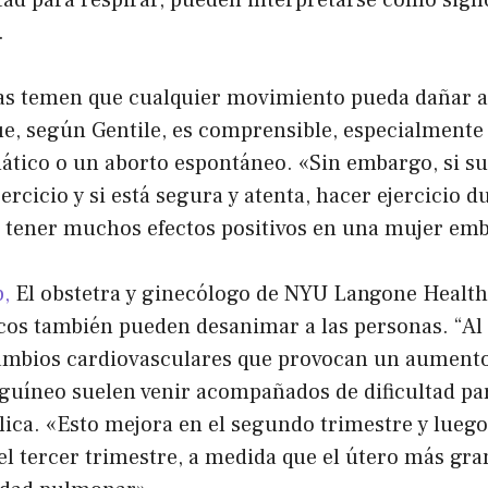
ltad para respirar, pueden interpretarse como sign
.
s temen que cualquier movimiento pueda dañar a
e, según Gentile, es comprensible, especialmente
tico o un aborto espontáneo. «Sin embargo, si su
ercicio y si está segura y atenta, hacer ejercicio d
tener muchos efectos positivos en una mujer emb
,
El obstetra y ginecólogo de NYU Langone Health
cos también pueden desanimar a las personas. “Al 
ambios cardiovasculares que provocan un aumento 
guíneo suelen venir acompañados de dificultad pa
plica. «Esto mejora en el segundo trimestre y lue
l tercer trimestre, a medida que el útero más gra