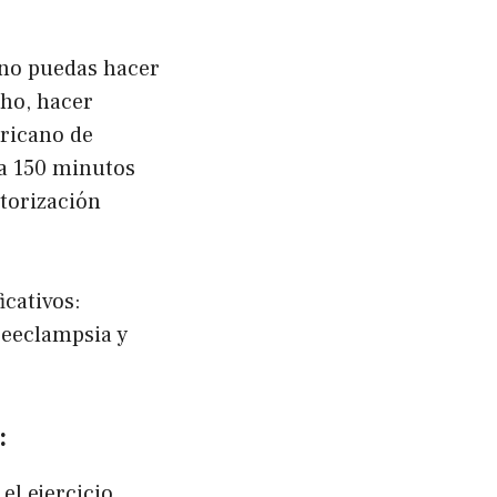
e no puedas hacer
cho, hacer
ericano de
a 150 minutos
torización
icativos:
reeclampsia y
:
el ejercicio