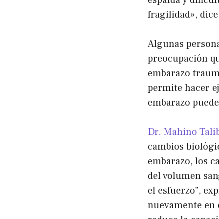
espalda y dificu
fragilidad», dice
Algunas persona
preocupación qu
embarazo traumá
permite hacer ej
embarazo puede 
Dr. Mahino Talib
cambios biológi
embarazo, los c
del volumen san
el esfuerzo”, ex
nuevamente en e