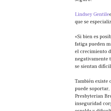
Lindsey Gentile
que se especiali
«Si bien es posi
fatiga pueden ma
el crecimiento d
negativamente tu
se sientan difíc
También existe 
puede soportar,
Presbyterian Br
inseguridad cor